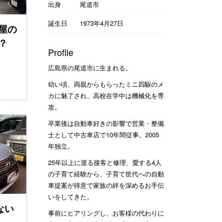
出身
尾道市
誕生日
1973年4月27日
屋の
？
Profile
広島県の尾道市に生まれる。
幼い頃、両親からもらったミニ四駆のメ
カに魅了され、高校在学中は機械化を専
攻。
卒業後は自動車好きの影響で営業・整備
士として中古車店で10年間従事。2005
年独立。
25年以上に渡る接客と修理、愛する4人
の子育て経験から、子育て世代への自動
車提案が得意で家族の絆を深めるお手伝
いをしてきた。
ない
事前にヒアリングし、お客様の代わりに