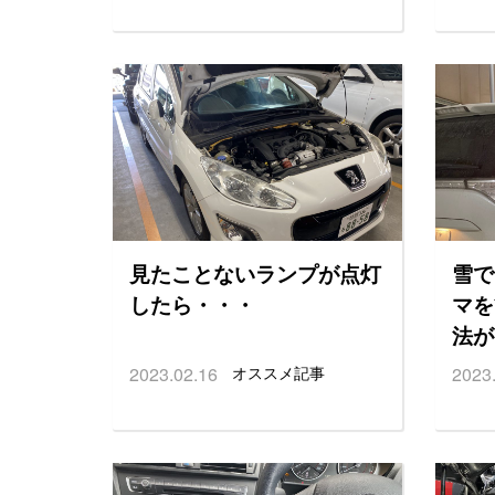
見たことないランプが点灯
雪で
したら・・・
マを
法が
2023.02.16
オススメ記事
2023