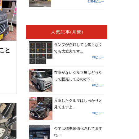
2,594ビュー
人気記事(月間)
ランプが点灯しても焦らなく
こと
ても大丈夫です...
73ビュー
在庫がないクルマ屋はどうや
って販売してるのか？...
40ビュー
入庫したクルマはしっかりと
見てますよ...
39ビュー
今では標準装備化されてます
ね...