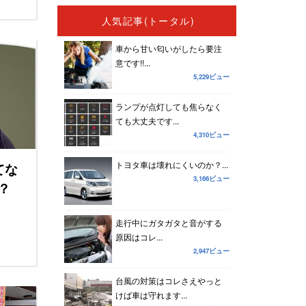
人気記事(トータル)
車から甘い匂いがしたら要注
意です!!...
5,229ビュー
ランプが点灯しても焦らなく
ても大丈夫です...
4,310ビュー
トヨタ車は壊れにくいのか？...
てな
3,166ビュー
？
走行中にガタガタと音がする
原因はコレ...
2,947ビュー
台風の対策はコレさえやっと
けば車は守れます...