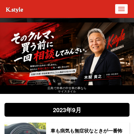
K.style
Toggl
navig
広島で外車の中古車の事なら
ケイスタイル
2023年9月
車も病気も無症状なときが一番怖