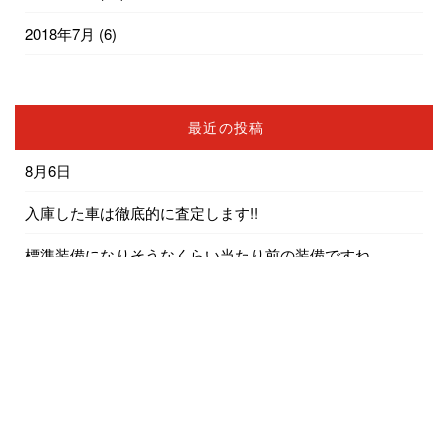
2018年7月
(6)
最近の投稿
8月6日
入庫した車は徹底的に査定します!!
標準装備になりそうなくらい当たり前の装備ですね
車内で着替えをする方におしらせ
エアコンの修理は簡単ではないんです…