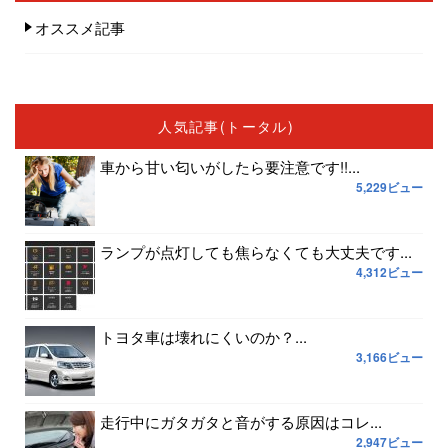
オススメ記事
人気記事(トータル)
車から甘い匂いがしたら要注意です!!...
5,229ビュー
ランプが点灯しても焦らなくても大丈夫です...
4,312ビュー
トヨタ車は壊れにくいのか？...
3,166ビュー
走行中にガタガタと音がする原因はコレ...
2,947ビュー