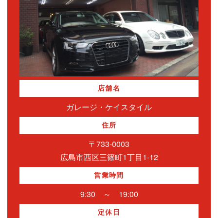
店舗名
ガレージ・ケイスタイル
住所
〒733-0003
広島市西区三篠町1丁目1-12
営業時間
9:30 ～ 19:00
定休日