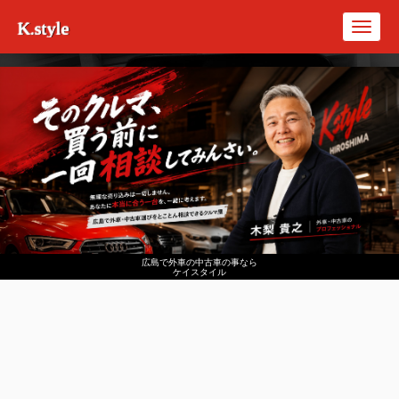
K.style
Toggl
navig
広島で外車の中古車の事なら
ケイスタイル