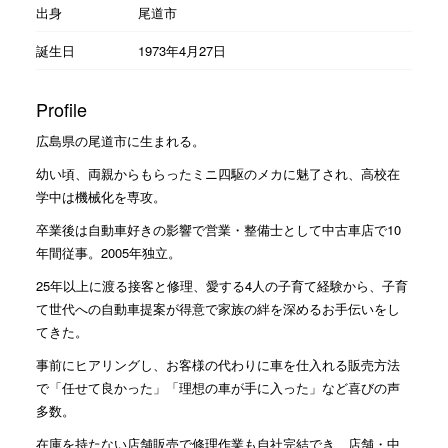
出身
尾道市
誕生日
1973年4月27日
Profile
広島県の尾道市に生まれる。
幼い頃、両親からもらったミニ四駆のメカに魅了され、高校在
学中は機械化を専攻。
卒業後は自動車好きの影響で営業・整備士として中古車店で10
年間従事。2005年独立。
25年以上に渡る接客と修理、愛する4人の子育て経験から、子育
て世代への自動車提案が得意で家族の絆を深めるお手伝いをし
てきた。
事前にヒアリングし、お客様の代わりに車を仕入れる販売方法
で「任せて良かった」「理想の車が手に入った」など喜びの声
多数。
在庫を持たない店舗販売で修理作業も自社完結でき、店舗・中