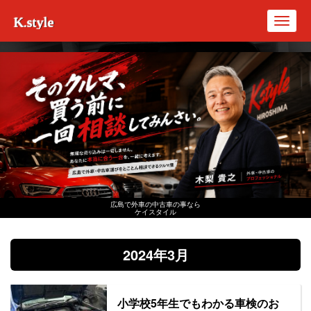
K.style
Toggl
navig
広島で外車の中古車の事なら
ケイスタイル
2024年3月
小学校5年生でもわかる車検のお