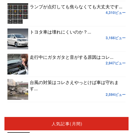
ランプが点灯しても焦らなくても大丈夫です...
4,310ビュー
トヨタ車は壊れにくいのか？...
3,166ビュー
走行中にガタガタと音がする原因はコレ...
2,947ビュー
台風の対策はコレさえやっとけば車は守れま
す...
2,594ビュー
人気記事(月間)