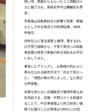
幼い頃、両親からもらったミニ四駆のメ
カに魅了され、高校在学中は機械化を専
攻。
卒業後は自動車好きの影響で営業・整備
士として中古車店で10年間従事。2005
年独立。
25年以上に渡る接客と修理、愛する4人
の子育て経験から、子育て世代への自動
車提案が得意で家族の絆を深めるお手伝
いをしてきた。
事前にヒアリングし、お客様の代わりに
車を仕入れる販売方法で「任せて良かっ
た」「理想の車が手に入った」など喜び
の声多数。
在庫を持たない店舗販売で修理作業も自
社完結でき、店舗・中間コストを削減す
ることで、中古車相場より約２割安い価
格でお届けしたお客様は1200人にのぼ