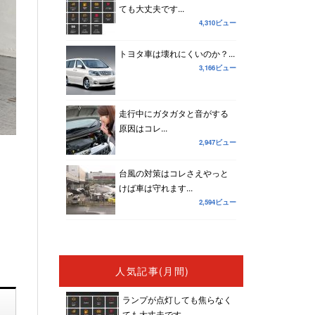
ても大丈夫です...
4,310ビュー
トヨタ車は壊れにくいのか？...
3,166ビュー
走行中にガタガタと音がする
原因はコレ...
2,947ビュー
台風の対策はコレさえやっと
けば車は守れます...
2,594ビュー
人気記事(月間)
ランプが点灯しても焦らなく
ても大丈夫です...