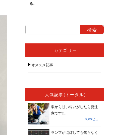
る。
カテゴリー
オススメ記事
人気記事(トータル)
車から甘い匂いがしたら要注
意です!!...
5,229ビュー
ランプが点灯しても焦らなく