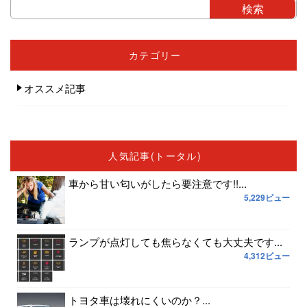
カテゴリー
オススメ記事
人気記事(トータル)
車から甘い匂いがしたら要注意です!!...
5,229ビュー
ランプが点灯しても焦らなくても大丈夫です...
4,312ビュー
トヨタ車は壊れにくいのか？...