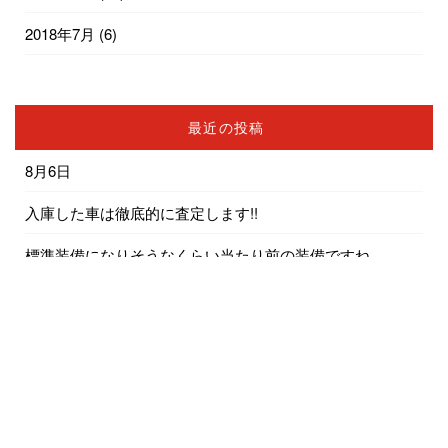
2018年7月
(6)
最近の投稿
8月6日
入庫した車は徹底的に査定します!!
標準装備になりそうなくらい当たり前の装備ですね
車内で着替えをする方におしらせ
エアコンの修理は簡単ではないんです…