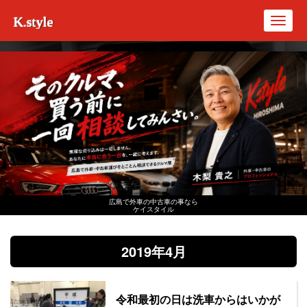
K.style
Toggl
navig
広島で外車の中古車の事なら
ケイスタイル
2019年4月
令和最初の日は洗車からはいかが