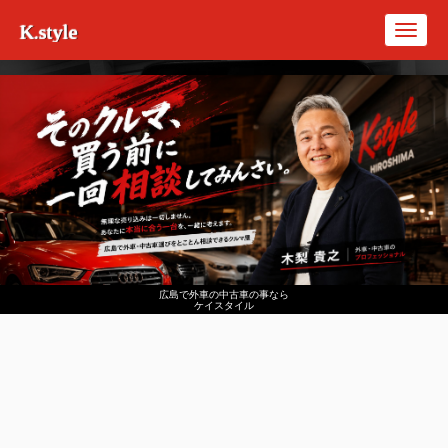
K.style
Toggl
navig
広島で外車の中古車の事なら
ケイスタイル