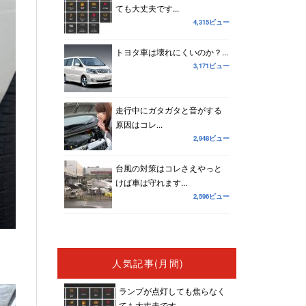
ても大丈夫です...
4,315ビュー
トヨタ車は壊れにくいのか？...
3,171ビュー
走行中にガタガタと音がする
原因はコレ...
2,948ビュー
台風の対策はコレさえやっと
けば車は守れます...
2,596ビュー
人気記事(月間)
ランプが点灯しても焦らなく
ても大丈夫です...