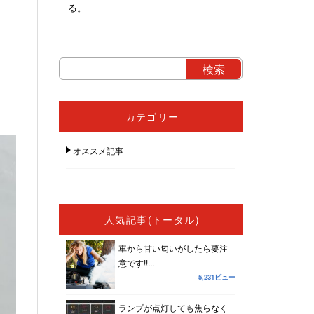
る。
カテゴリー
オススメ記事
人気記事(トータル)
車から甘い匂いがしたら要注
意です!!...
5,231ビュー
ランプが点灯しても焦らなく