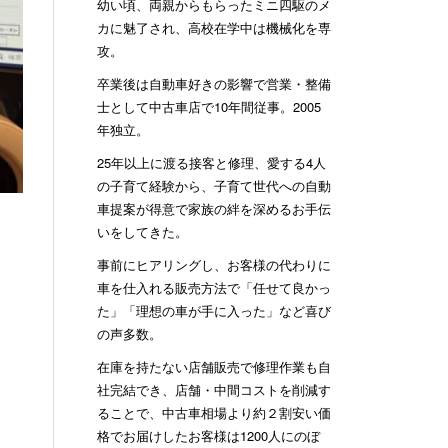
幼い頃、両親からもらったミニ四駆のメ
カに魅了され、高校在学中は機械化を専
攻。
卒業後は自動車好きの影響で営業・整備
士として中古車店で10年間従事。2005
年独立。
25年以上に渡る接客と修理、愛する4人
の子育て経験から、子育て世代への自動
車提案が得意で家族の絆を深めるお手伝
いをしてきた。
事前にヒアリングし、お客様の代わりに
車を仕入れる販売方法で「任せて良かっ
た」「理想の車が手に入った」など喜び
の声多数。
在庫を持たない店舗販売で修理作業も自
社完結でき、店舗・中間コストを削減す
ることで、中古車相場より約２割安い価
格でお届けしたお客様は1200人にのぼ