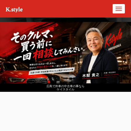
K.style
Toggl
navig
広島で外車の中古車の事なら
ケイスタイル