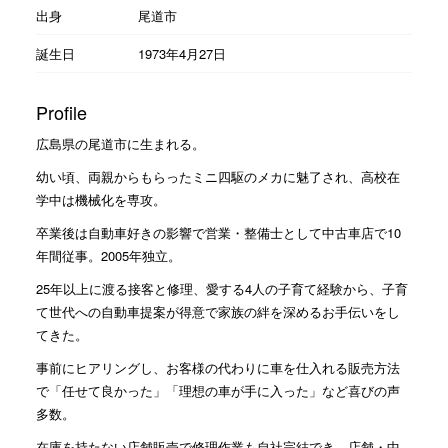
出身
尾道市
誕生日
1973年4月27日
Profile
広島県の尾道市に生まれる。
幼い頃、両親からもらったミニ四駆のメカに魅了され、高校在
学中は機械化を専攻。
卒業後は自動車好きの影響で営業・整備士として中古車店で10
年間従事。2005年独立。
25年以上に渡る接客と修理、愛する4人の子育て経験から、子育
て世代への自動車提案が得意で家族の絆を深めるお手伝いをし
てきた。
事前にヒアリングし、お客様の代わりに車を仕入れる販売方法
で「任せて良かった」「理想の車が手に入った」など喜びの声
多数。
在庫を持たない店舗販売で修理作業も自社完結でき、店舗・中