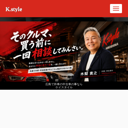
K.style
Toggl
navig
広島で外車の中古車の事なら
ケイスタイル