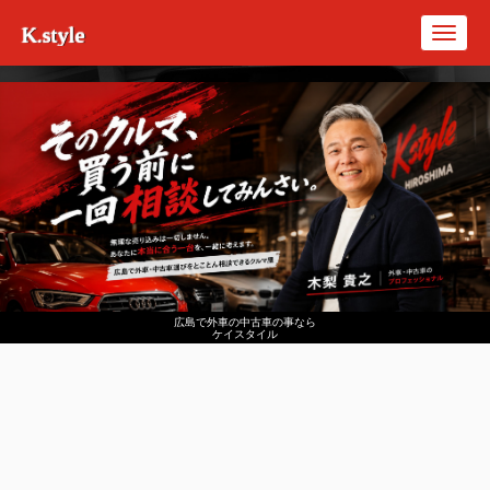
K.style
Toggl
navig
広島で外車の中古車の事なら
ケイスタイル