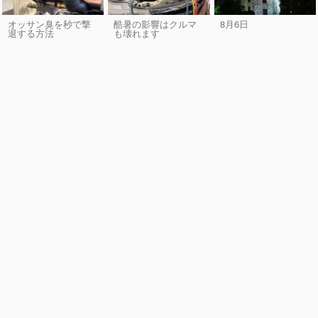
オッサン臭を秒で撃
酷暑の影響はクルマ
8月6日
退する方法
も壊れます