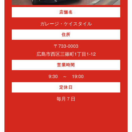
店舗名
ガレージ・ケイスタイル
住所
〒733-0003
広島市西区三篠町1丁目1-12
営業時間
9:30 ～ 19:00
定休日
毎月７日