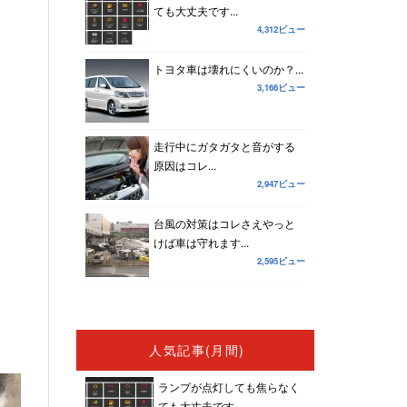
ても大丈夫です...
4,312ビュー
トヨタ車は壊れにくいのか？...
3,166ビュー
走行中にガタガタと音がする
原因はコレ...
2,947ビュー
台風の対策はコレさえやっと
けば車は守れます...
2,595ビュー
人気記事(月間)
ランプが点灯しても焦らなく
ても大丈夫です...