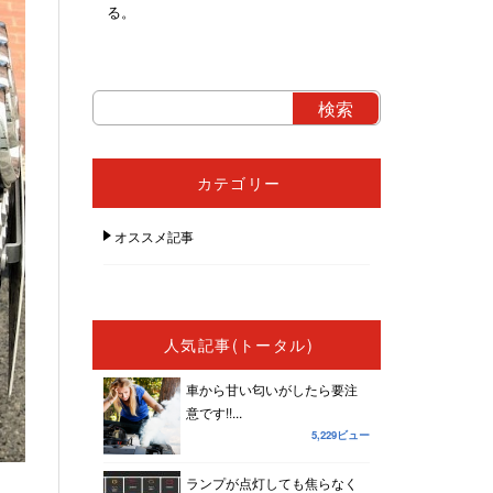
る。
カテゴリー
オススメ記事
人気記事(トータル)
車から甘い匂いがしたら要注
意です!!...
5,229ビュー
ランプが点灯しても焦らなく