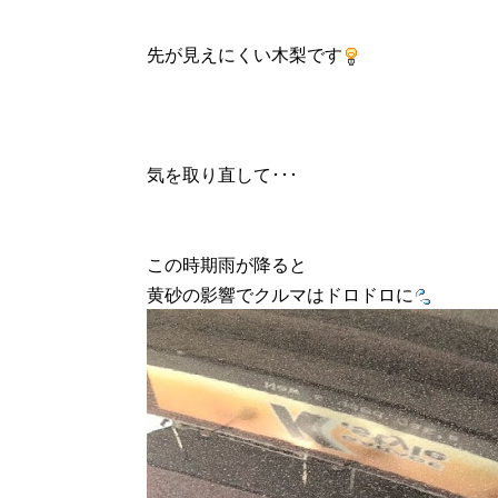
先が見えにくい木梨です
気を取り直して･･･
この時期雨が降ると
黄砂の影響でクルマはドロドロに