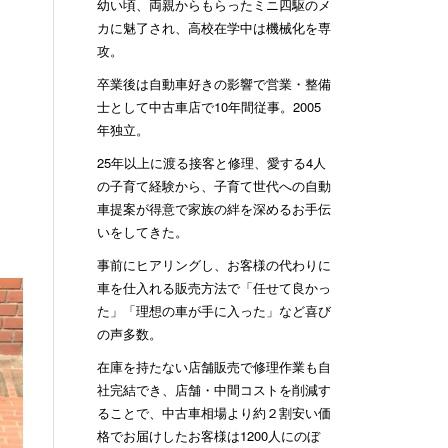
幼い頃、両親からもらったミニ四駆のメ
カに魅了され、高校在学中は機械化を専
攻。
卒業後は自動車好きの影響で営業・整備
士として中古車店で10年間従事。2005
年独立。
25年以上に渡る接客と修理、愛する4人
の子育て経験から、子育て世代への自動
車提案が得意で家族の絆を深めるお手伝
いをしてきた。
事前にヒアリングし、お客様の代わりに
車を仕入れる販売方法で「任せて良かっ
た」「理想の車が手に入った」など喜び
の声多数。
在庫を持たない店舗販売で修理作業も自
社完結でき、店舗・中間コストを削減す
ることで、中古車相場より約２割安い価
格でお届けしたお客様は1200人にのぼ