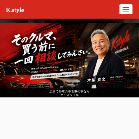
K.style
Toggl
navig
広島で外車の中古車の事なら
ケイスタイル