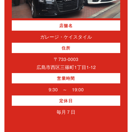
店舗名
ガレージ・ケイスタイル
住所
〒733-0003
広島市西区三篠町1丁目1-12
営業時間
9:30 ～ 19:00
定休日
毎月７日