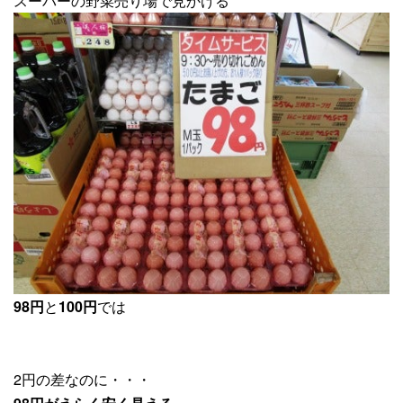
スーパーの野菜売り場で見かける
98円
と
100円
では
2円の差なのに・・・