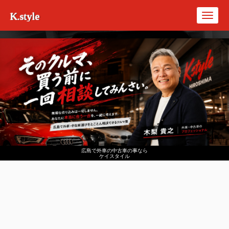
K.style
Toggl
navig
広島で外車の中古車の事なら
ケイスタイル