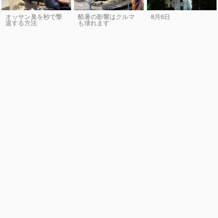
オッサン臭を秒で撃
酷暑の影響はクルマ
8月6日
退する方法
も壊れます