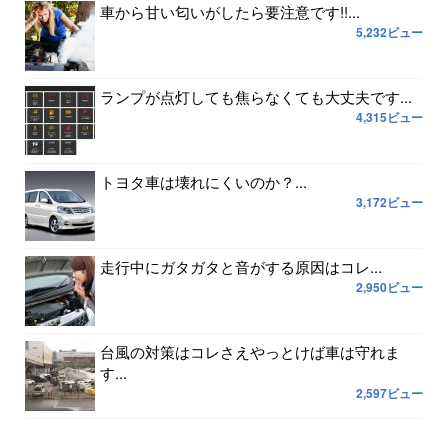
車から甘い匂いがしたら要注意です!!...
5,232ビュー
ランプが点灯しても焦らなくても大丈夫です...
4,315ビュー
トヨタ車は壊れにくいのか？...
3,172ビュー
走行中にガタガタと音がする原因はコレ...
2,950ビュー
台風の対策はコレさえやっとけば車は守れま
す...
2,597ビュー