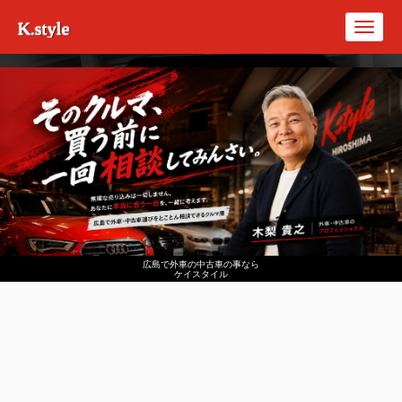
K.style
Toggl
navig
広島で外車の中古車の事なら
ケイスタイル