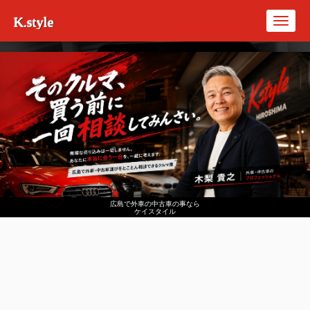
K.style
Toggl
navig
広島で外車の中古車の事なら
ケイスタイル