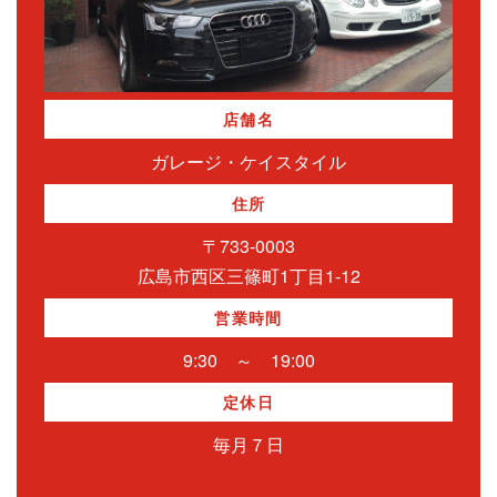
店舗名
ガレージ・ケイスタイル
住所
〒733-0003
広島市西区三篠町1丁目1-12
営業時間
9:30 ～ 19:00
定休日
毎月７日