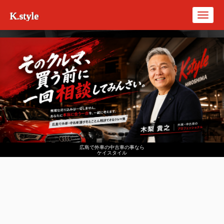
K.style
Toggl
navig
広島で外車の中古車の事なら
ケイスタイル