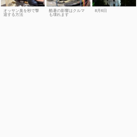
オッサン臭を秒で撃
酷暑の影響はクルマ
8月6日
退する方法
も壊れます