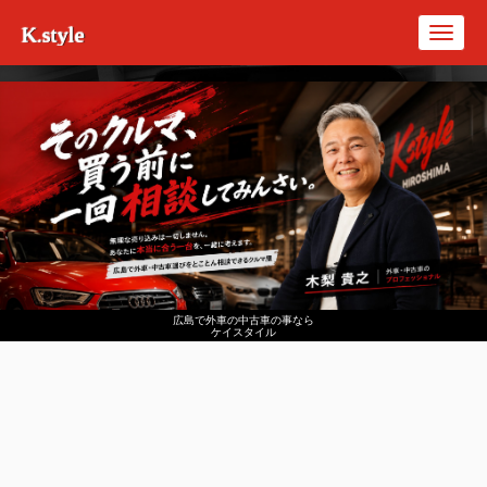
K.style
Toggl
navig
広島で外車の中古車の事なら
ケイスタイル