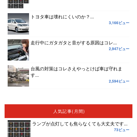
トヨタ車は壊れにくいのか？...
3,166ビュー
走行中にガタガタと音がする原因はコレ...
2,947ビュー
台風の対策はコレさえやっとけば車は守れま
す...
2,594ビュー
人気記事(月間)
ランプが点灯しても焦らなくても大丈夫です...
73ビュー