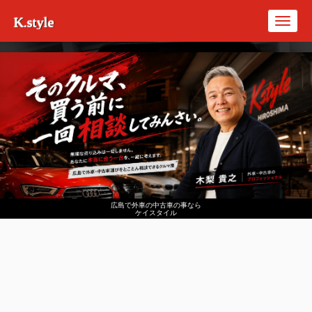
K.style
Toggl
navig
広島で外車の中古車の事なら
ケイスタイル