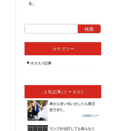
る。
カテゴリー
オススメ記事
人気記事(トータル)
車から甘い匂いがしたら要注
意です!!...
5,229ビュー
ランプが点灯しても焦らなく