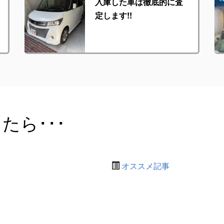
入庫した車は徹底的に査
定します!!
たら･･･
オススメ記事