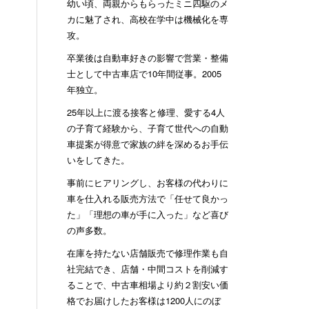
幼い頃、両親からもらったミニ四駆のメ
カに魅了され、高校在学中は機械化を専
攻。
卒業後は自動車好きの影響で営業・整備
士として中古車店で10年間従事。2005
年独立。
25年以上に渡る接客と修理、愛する4人
の子育て経験から、子育て世代への自動
車提案が得意で家族の絆を深めるお手伝
いをしてきた。
事前にヒアリングし、お客様の代わりに
車を仕入れる販売方法で「任せて良かっ
た」「理想の車が手に入った」など喜び
の声多数。
在庫を持たない店舗販売で修理作業も自
社完結でき、店舗・中間コストを削減す
ることで、中古車相場より約２割安い価
格でお届けしたお客様は1200人にのぼ