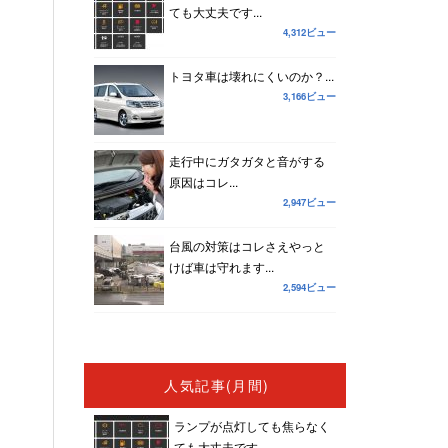
ても大丈夫です...
4,312ビュー
トヨタ車は壊れにくいのか？...
3,166ビュー
走行中にガタガタと音がする
原因はコレ...
2,947ビュー
台風の対策はコレさえやっと
けば車は守れます...
2,594ビュー
人気記事(月間)
ランプが点灯しても焦らなく
ても大丈夫です...