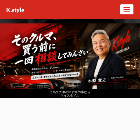
K.style
Toggl
navig
広島で外車の中古車の事なら
ケイスタイル