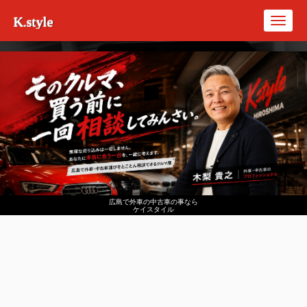
K.style
Toggl
navig
広島で外車の中古車の事なら
ケイスタイル