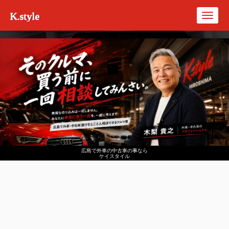
K.style
Toggl
navig
広島で外車の中古車の事なら
ケイスタイル