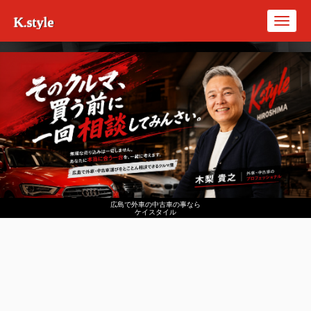
K.style
Toggl
navig
広島で外車の中古車の事なら
ケイスタイル