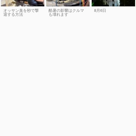
オッサン臭を秒で撃
酷暑の影響はクルマ
8月6日
退する方法
も壊れます