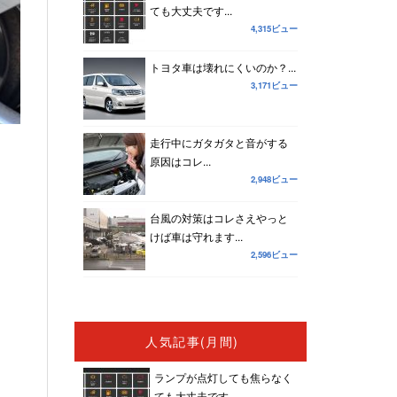
ても大丈夫です...
4,315ビュー
トヨタ車は壊れにくいのか？...
3,171ビュー
走行中にガタガタと音がする
原因はコレ...
2,948ビュー
台風の対策はコレさえやっと
けば車は守れます...
2,596ビュー
人気記事(月間)
ランプが点灯しても焦らなく
ても大丈夫です...