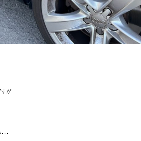
ですが
･･