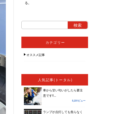
る。
カテゴリー
オススメ記事
人気記事(トータル)
車から甘い匂いがしたら要注
意です!!...
5,231ビュー
ランプが点灯しても焦らなく