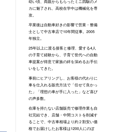
幼い頃、両親からもらったミニ四駆のメ
カに魅了され、高校在学中は機械化を専
攻。
卒業後は自動車好きの影響で営業・整備
士として中古車店で10年間従事。2005
年独立。
25年以上に渡る接客と修理、愛する4人
の子育て経験から、子育て世代への自動
車提案が得意で家族の絆を深めるお手伝
いをしてきた。
事前にヒアリングし、お客様の代わりに
車を仕入れる販売方法で「任せて良かっ
た」「理想の車が手に入った」など喜び
の声多数。
在庫を持たない店舗販売で修理作業も自
社完結でき、店舗・中間コストを削減す
ることで、中古車相場より約２割安い価
格でお届けしたお客様は1200人にのぼ