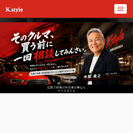
K.style
Toggl
navig
広島で外車の中古車の事なら
ケイスタイル