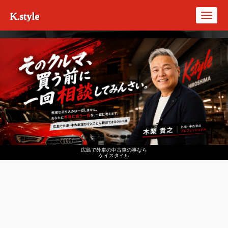
K.style
Toggl
navig
広島で外車の中古車の事なら
ケイスタイル