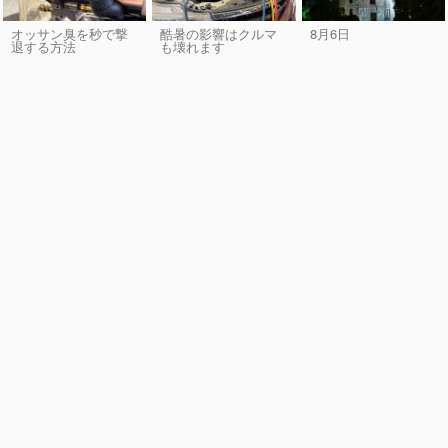
オッサン臭を秒で撃
酷暑の影響はクルマ
8月6日
退する方法
も壊れます