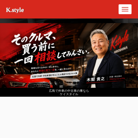
K.style
Toggl
navig
広島で外車の中古車の事なら
ケイスタイル