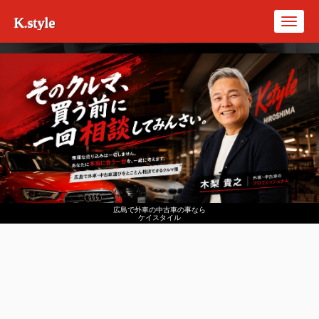
K.style
Toggl
navig
広島で外車の中古車の事なら
ケイスタイル